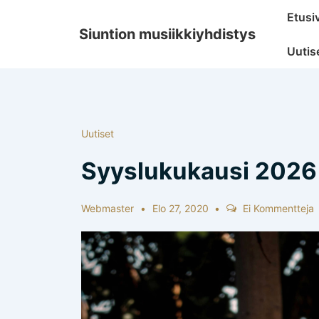
↓
Päänavig
Etusi
Siirry
Siuntion musiikkiyhdistys
pääsisältöön
Uutis
Uutiset
Syyslukukausi 2026 
Webmaster
Elo 27, 2020
Ei Kommentteja