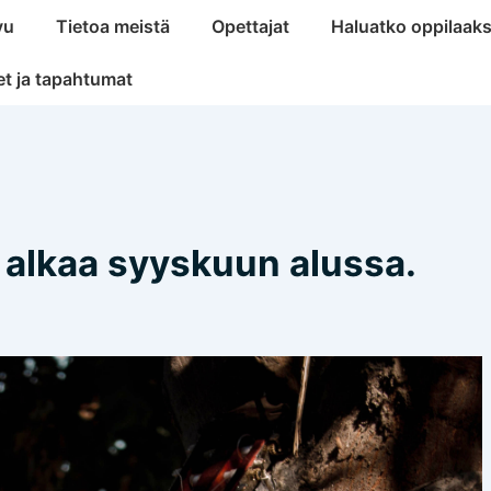
aatio
vu
Tietoa meistä
Opettajat
Haluatko oppilaaks
et ja tapahtumat
alkaa syyskuun alussa.