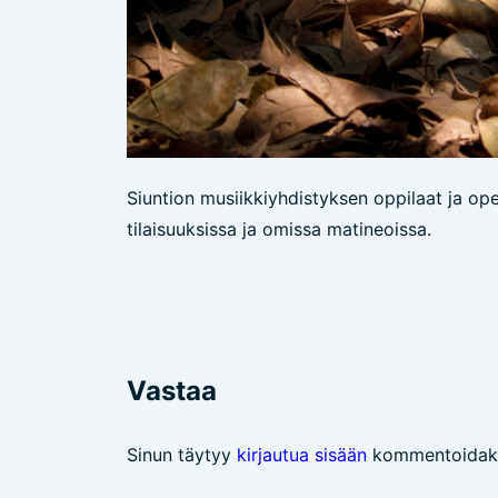
Siuntion musiikkiyhdistyksen oppilaat ja op
tilaisuuksissa ja omissa matineoissa.
Artikkelien
selaus
Vastaa
Sinun täytyy
kirjautua sisään
kommentoidaks